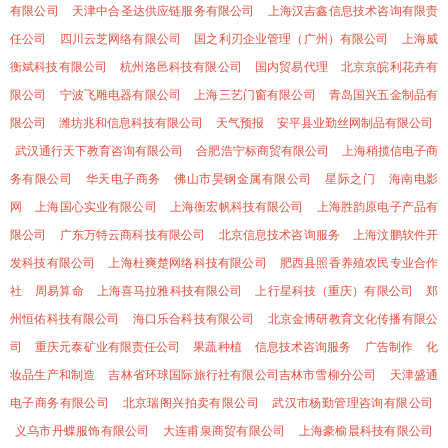
有限公司
天津中合圣达供应链服务有限公司
上海汉吉鑫信息技术咨询有限责
任公司
四川云芝网络有限公司
国之利刃企业管理（广州）有限公司
上海威
衡斌科技有限公司
杭州洛邑科技有限公司
国内贸易代理
北京京皖利花卉有
限公司
宁波飞雕电器有限公司
上海三艺门窗有限公司
青岛国兴五金制品有
限公司
潍坊兆和信息科技有限公司
天气预报
安平县业勤丝网制品有限公司
武汉通行天下教育咨询有限公司
合肥浩宁标商贸有限公司
上海稍揽信电子商
务有限公司
华天电子商务
佛山市昊钢金属有限公司
星际之门
海南电影
网
上海国心实业有限公司
上海衡宏帆科技有限公司
上海胜韵原电子产品有
限公司
广东万特云商科技有限公司
北京信息技术咨询服务
上海汶鹏软件开
发科技有限公司
上海杜爽楚网络科技有限公司
肥西县照香养殖农民专业合作
社
周易算命
上海喜马拉雅科技有限公司
上行星科技（重庆）有限公司
郑
州恒佑科技有限公司
海口乐合科技有限公司
北京金博研教育文化传播有限公
司
重庆元泰矿业有限责任公司
果蔬种植
信息技术咨询服务
广告制作
化
妆品生产和制造
吉林省环球国际旅行社有限公司吉林市雪柳分公司
天津盛通
电子商务有限公司
北京瑞阁兴拍卖有限公司
武汉市杨勤管理咨询有限公司
义乌市丹蝶服饰有限公司
大连甫泉商贸有限公司
上海豪榆晨科技有限公司